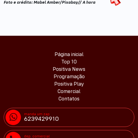
Foto e crédito: Mabel Amber/Pixabay// A hora
Página inicial
Top 10
Positiva News
Programação
Positiva Play
Comercial
Contatos
manda um zap
6239429910
dep. comercial