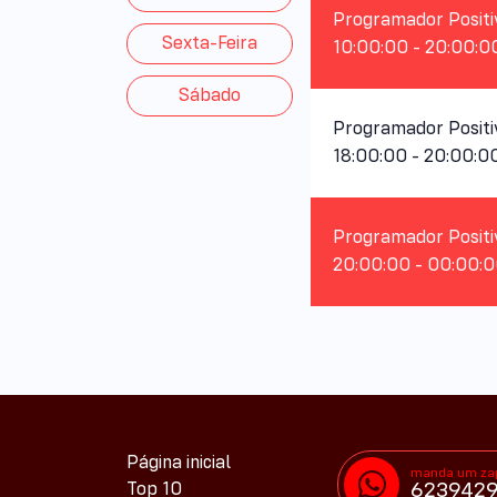
Programador Positi
Sexta-Feira
10:00:00 - 20:00:0
Sábado
Programador Positi
18:00:00 - 20:00:0
Programador Positiv
20:00:00 - 00:00:
Página inicial
manda um za
Top 10
623942