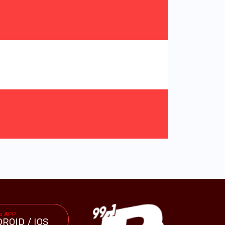
 o APP
ROID / IOS