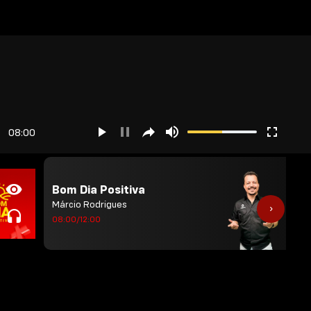
08:00
Bom Dia Positiva
Márcio Rodrigues
›
08:00/12:00