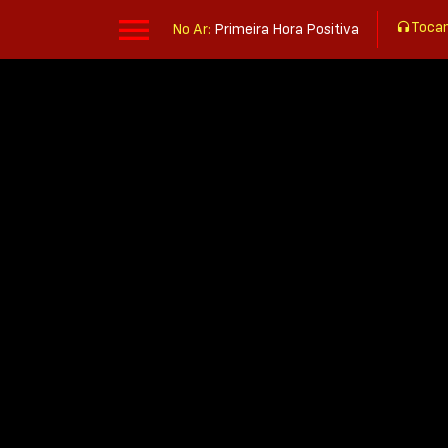
Tocan
No Ar:
Primeira Hora Positiva