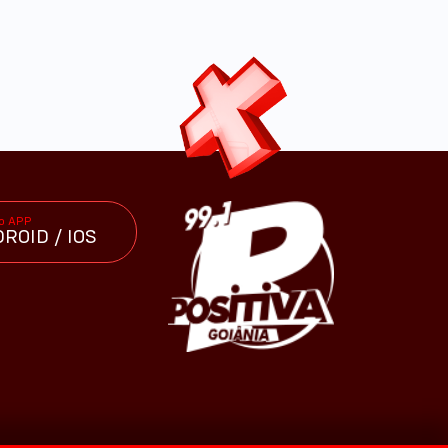
 o APP
ROID / IOS