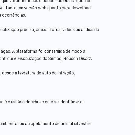
ue vai permitir aos cidadãos de Goiás reportar
nível tanto em versão web quanto para download
s ocorrências.
ocalização precisa, anexar fotos, vídeos ou áudios da
zação. A plataforma foi construída de modo a
 Controle e Fiscalização da Semad, Robson Disarz.
 desde a lavratura do auto de infração,
é o usuário decidir se quer se identificar ou
 ambiental ou atropelamento de animal silvestre.