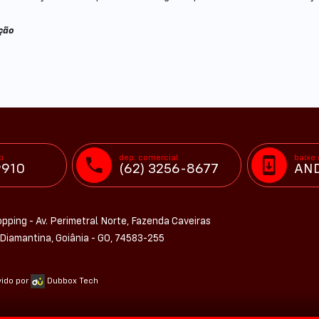
ação
p
dep. comercial
baixe
9910
(62) 3256-8677
AND
pping - Av. Perimetral Norte, Fazenda Caveiras
Diamantina, Goiânia - GO, 74583-255
vido por
Dubbox Tech