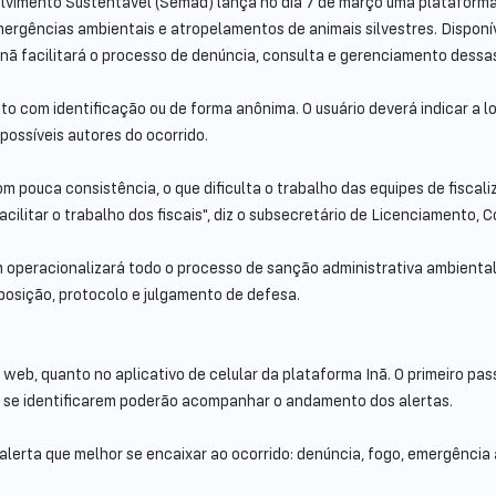
vimento Sustentável (Semad) lança no dia 7 de março uma plataforma q
mergências ambientais e atropelamentos de animais silvestres. Dispo
 Inã facilitará o processo de denúncia, consulta e gerenciamento dessa
ito com identificação ou de forma anônima. O usuário deverá indicar a l
possíveis autores do ocorrido.
pouca consistência, o que dificulta o trabalho das equipes de fiscali
acilitar o trabalho dos fiscais", diz o subsecretário de Licenciamento,
operacionalizará todo o processo de sanção administrativa ambiental,
osição, protocolo e julgamento de defesa.
eb, quanto no aplicativo de celular da plataforma Inã. O primeiro passo 
 se identificarem poderão acompanhar o andamento dos alertas.
 alerta que melhor se encaixar ao ocorrido: denúncia, fogo, emergência