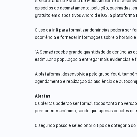
A Secretaria de Estado de Meio Ambiente e Desenvol
episódios de desmatamento, poluição, queimadas, e
gratuito em dispositivos Android e iOS, a plataforma
O uso da Inã para formalizar denúncias poderá ser fe
ocorrência e fornecer informações sobre o horário e 
"A Semad recebe grande quantidade de denúncias com 
estimular a população a entregar mais evidências e f
A plataforma, desenvolvida pelo grupo YouX, também 
agendamento e realização da audiência de autocomp
Alertas
Os alertas poderão ser formalizados tanto na versão w
permanecer anônimo, sendo que apenas aqueles que
O segundo passo é selecionar o tipo de categoria do