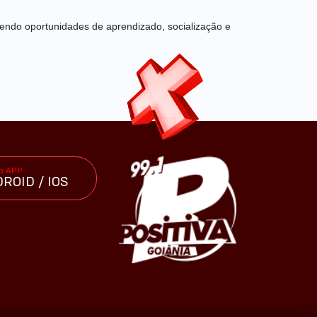
endo oportunidades de aprendizado, socialização e
 o APP
ROID / IOS