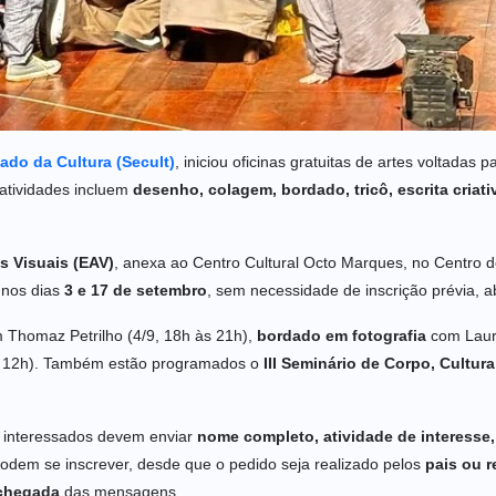
tado da Cultura (Secult)
, iniciou oficinas gratuitas de artes voltadas
s atividades incluem
desenho, colagem, bordado, tricô, escrita criat
s Visuais (EAV)
, anexa ao Centro Cultural Octo Marques, no Centro de
 nos dias
3 e 17 de setembro
, sem necessidade de inscrição prévia, a
Thomaz Petrilho (4/9, 18h às 21h),
bordado em fotografia
com Laura
às 12h). Também estão programados o
III Seminário de Corpo, Cultu
os interessados devem enviar
nome completo, atividade de interesse, 
podem se inscrever, desde que o pedido seja realizado pelos
pais ou 
 chegada
das mensagens.