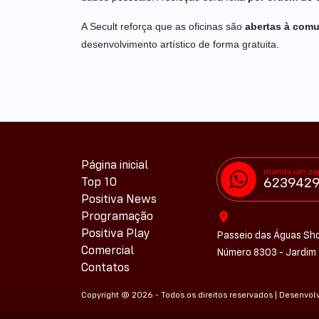
A Secult reforça que as oficinas são
abertas à com
desenvolvimento artístico de forma gratuita.
Página inicial
manda um za
Top 10
623942
Positiva News
Programação
Positiva Play
Passeio das Águas Sho
Comercial
Número 8303 - Jardim 
Contatos
Copyright @ 2026 - Todos os direitos reservados | Desenvol