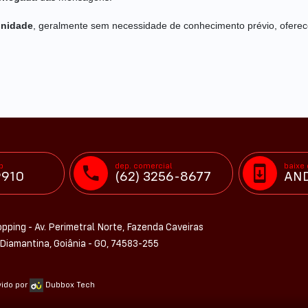
unidade
, geralmente sem necessidade de conhecimento prévio, oferec
p
dep. comercial
baixe
9910
(62) 3256-8677
AND
pping - Av. Perimetral Norte, Fazenda Caveiras
Diamantina, Goiânia - GO, 74583-255
vido por
Dubbox Tech