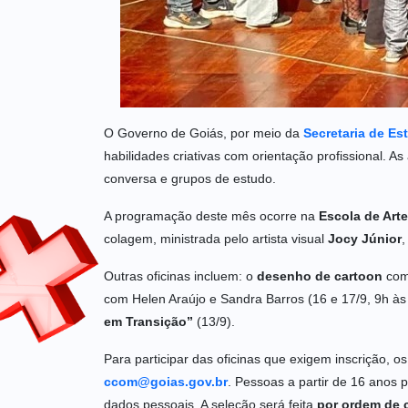
O Governo de Goiás, por meio da
Secretaria de Es
habilidades criativas com orientação profissional. A
conversa e grupos de estudo.
A programação deste mês ocorre na
Escola de Arte
colagem, ministrada pelo artista visual
Jocy Júnior
,
Outras oficinas incluem: o
desenho de cartoon
com 
com Helen Araújo e Sandra Barros (16 e 17/9, 9h 
em Transição”
(13/9).
Para participar das oficinas que exigem inscrição, 
ccom@goias.gov.br
. Pessoas a partir de 16 anos 
dados pessoais. A seleção será feita
por ordem de