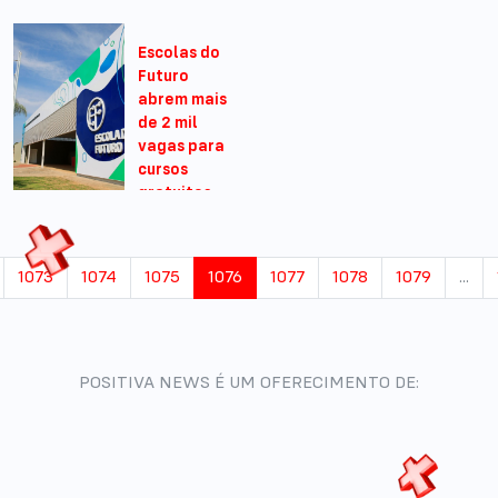
09:04
Escolas do
Futuro
abrem mais
de 2 mil
vagas para
cursos
gratuitos
em Goiás
11/04/2024 -
1073
1074
1075
1076
1077
1078
1079
...
08:04
POSITIVA NEWS É UM OFERECIMENTO DE: