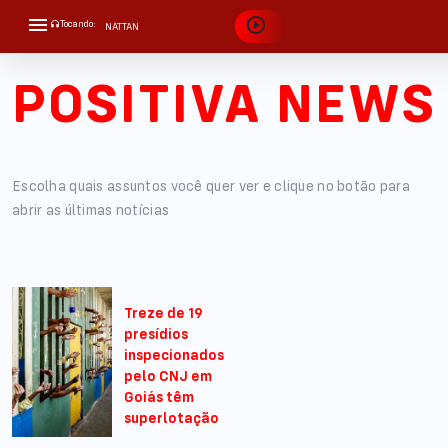
Tocando:
NATTAN
APROVEITA QUE EU TÔ BRIGADO
POSITIVA NEWS
Escolha quais assuntos você quer ver e clique no botão para
abrir as últimas notícias
Treze de 19
presídios
inspecionados
pelo CNJ em
Goiás têm
superlotação