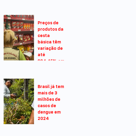
11/04/2024 -
11:04
Preços de
produtos da
cesta
básica têm
variação de
até
334,45% em
Goiânia
11/04/2024 -
09:04
Brasil já tem
mais de 3
milhões de
casos de
dengue em
2024
11/04/2024 -