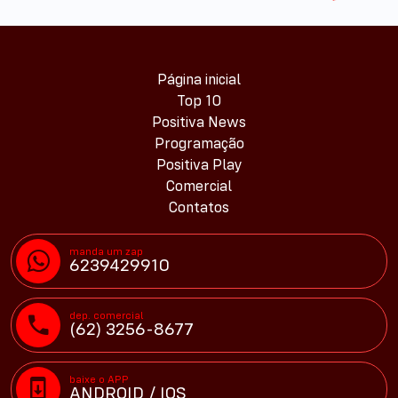
Página inicial
Top 10
Positiva News
Programação
Positiva Play
Comercial
Contatos
manda um zap
6239429910
dep. comercial
(62) 3256-8677
baixe o APP
ANDROID / IOS