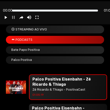
59:41
00:00
01:
Palco Positiva Eisenbahn - Pedro
Henrique & João Victor
Pedro Henrique & João Victor - PositivaCast
STREAMING AO VIVO
47:10
PODCASTS
Palco Positiva Eisenbahn - Clara
Bate Papo Positiva
Barreto
Palco Positiva Eisenbahn - Clara Barreto -
Palco Postiva
PositivaCast
01:06:13
Palco Positiva Eisenbahn - Zé
Ricardo & Thiago
Zé Ricardo & Thiago - PositivaCast
01:05:19
Palco Positiva Eisenbahn -