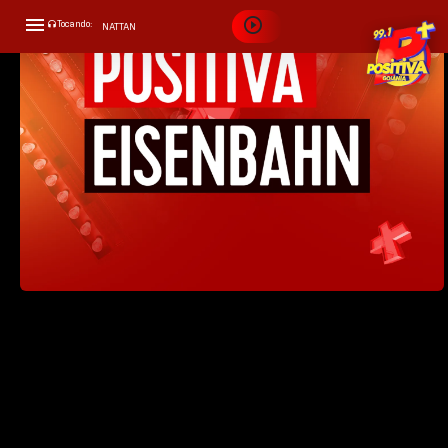
Tocando:
NATTAN
APROVEITA QUE EU TÔ BRIGADO
Palco Positiva Eisenbahn - Lauana
Prado
Lauana Prado - PositivaCast
01:10:19
Palco Positiva Eisenbahn - Edy Brito
& Samuel
Edy Brito & Samuel - PositivaCast
01:31:58
Palco Positiva Eisenbahn - Alexia
Reis
Alexia Reis - PositivaCast