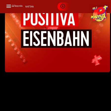
Palco Positiva Eisenbahn - Zé
Tocando:
NATTAN
Ricardo & Thiago
APROVEITA QUE EU TÔ BRIGADO
Zé Ricardo & Thiago - PositivaCast
01:05:19
Palco Positiva Eisenbahn -
Humberto & Ronaldo
Palco Positiva Eisenbahn - Humberto & Ronaldo
- PositivaCast
01:00:19
Palco Positiva Eisenbahn -Bruno e
Denner
Palco Positiva Eisenbahn -Bruno e Denner
27/09/2023 - PositivaCast
01:21:25
Palco Positiva Eisenbahn - Paulo
Pires