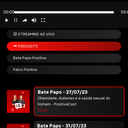
Empréstimo consignado pelo BPC -
PositivaCast
00:00
55:
54:52
Bate Papo - 25/07/23
STREAMING AO VIVO
BAIXA UMIDADE DO AR E AS DOENÇAS
RESPIRATÓRIAS - PositivaCast
PODCASTS
55:39
Bate Papo Positiva
Bate Papo - 26/07/23
Palco Postiva
Estética dental - PositivaCast
52:45
Bate Papo - 27/07/23
Obesidade, diabetes e a saúde sexual do
homem - PositivaCast
55:03
Bate Papo - 31/07/23