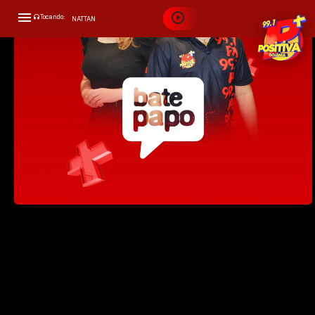
problema? - PositivaCast
Tocando:
NATTAN
55:50
APROVEITA QUE EU TÔ BRIGADO
Bate Papo - 14/07/23
Conheça os direitos dos passageiros -
PositivaCast
57:43
Bate Papo - 17/07/23
Como decifrar e influenciar pessoas -
PositivaCast
01:02:49
Bate Papo - 18/07/23
O futebol brasileiro e seus acontecimentos -
PositivaCast
59:32
Bate Papo - 24/07/23