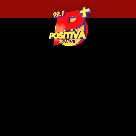
Bate Papo - 21/09/23
Longevidade: Como viver muito e bem! - PositivaCast
57:20
Bate Papo - 27/09/23
Perícia médica INSS: quem precisa e como agendar -
PositivaCast
57:54
Bate Papo - 02/10/23
Direitos dos idosos - PositivaCast
01:06:03
Bate Papo - 05/10/23
Como sair da zona de conforto e procrastinação? -
PositivaCast
59:33