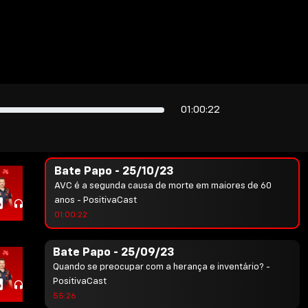
Bate Papo - 22/08/23
Bate Papo - 22/08/23 - PositivaCast
56:38
Bate Papo - 17/08/23
O que os seus cabelos podem dizer sobre sua saúde? -
01:00:22
PositivaCast
51:50
Bate Papo - 25/10/23
AVC é a segunda causa de morte em maiores de 60
anos - PositivaCast
01:00:22
Bate Papo - 25/09/23
Quando se preocupar com a herança e inventário? -
PositivaCast
55:26