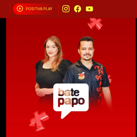
Bate Papo - 25/08/23
POSITIVA PLAY
Inteligência Artificial: o que é e como funciona -
EU TÔ BRIGADO
PositivaCast
01:04:35
Bate Papo - 25/09/23
Bate Papo - 25/09/23 - PositivaCast
55:27
Bate Papo - 28/09/23
Desejo sexual e hormônios eles tem alguma relação? -
PositivaCast
55:56
Bate Papo - 04/10/23
Dia mundial dos animais: benefícios de ter um pet -
PositivaCast
01:00:33