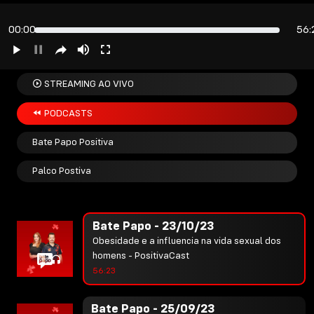
O que os seus cabelos podem dizer sobre sua
saúde? - PositivaCast
00:00
56:
51:50
Bate Papo - 18/10/23
STREAMING AO VIVO
Bate Papo - 18/10/23 - PositivaCast
54:19
PODCASTS
Bate Papo Positiva
Bate Papo - 25/10/23
AVC é a segunda causa de morte em maiores
Palco Postiva
de 60 anos - PositivaCast
01:00:22
Bate Papo - 23/10/23
Obesidade e a influencia na vida sexual dos
homens - PositivaCast
56:23
Bate Papo - 25/09/23