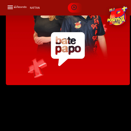
Bate Papo - 05/10/23
Tocando:
NATTAN
Como sair da zona de conforto e
APROVEITA QUE EU TÔ BRIGADO
procrastinação? - PositivaCast
59:33
Bate Papo - 05/10/23
Bate Papo - 05/10/23 - PositivaCast
56:19
Bate Papo - 22/08/23
Bate Papo - 22/08/23 - PositivaCast
56:38
Bate Papo - 16/10/23
Como a fisioterapia alivia os sintomas do
Burnout? - PositivaCast
56:12
Bate Papo - 17/08/23