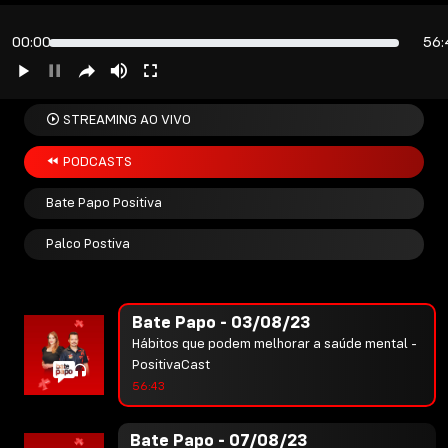
homem - PositivaCast
55:03
00:00
56:
Bate Papo - 31/07/23
Transtornos mentais podem afetar o
STREAMING AO VIVO
relacionamento? - PositivaCast
01:01:46
PODCASTS
Bate Papo Positiva
Bate Papo - 02/08/23
75 anos de desenvolvimento de Nerópolis -
Palco Postiva
PositivaCast
54:43
Bate Papo - 03/08/23
Hábitos que podem melhorar a saúde mental -
PositivaCast
56:43
Bate Papo - 07/08/23