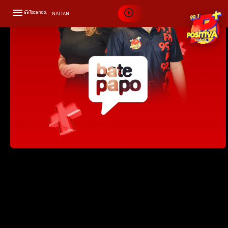
PositivaCast
Tocando:
NATTAN
59:32
APROVEITA QUE EU TÔ BRIGADO
Bate Papo - 24/07/23
Empréstimo consignado pelo BPC -
PositivaCast
54:52
Bate Papo - 25/07/23
BAIXA UMIDADE DO AR E AS DOENÇAS
RESPIRATÓRIAS - PositivaCast
55:39
Bate Papo - 26/07/23
Estética dental - PositivaCast
52:45
Bate Papo - 27/07/23
Obesidade, diabetes e a saúde sexual do